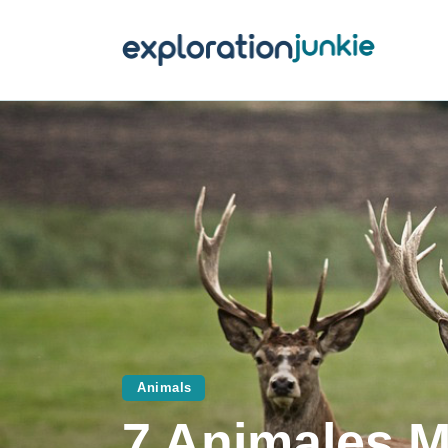
T
A
O
P
T
Animals
7 Animales M