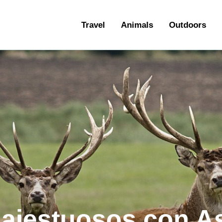
ravel
Travel
Animals
Outdoors
nimals
utdoors
hotography
ravel Blogging
ajestuosos con A