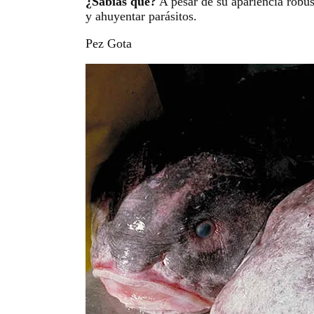
¿Sabías que?
A pesar de su apariencia robust
y ahuyentar parásitos.
Pez Gota