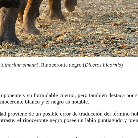
totherium simum
), Rinoceronte negro (
Diceros bicornis
)
ponente y su formidable cuerno, pero también destaca por sus
rinoceronte blanco y el negro es notable.
ad proviene de un posible error de traducción del término ho
traste, el rinoceronte negro posee un labio puntiagudo y prens