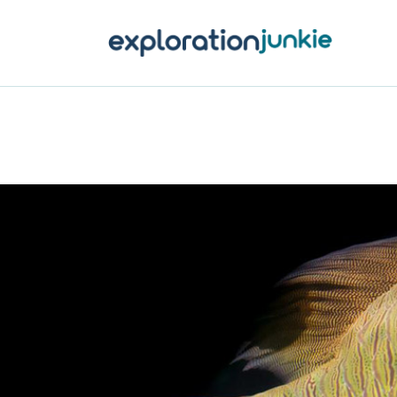
T
A
O
P
T