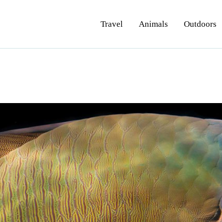
ravel
Travel
Animals
Outdoors
nimals
utdoors
hotography
ravel Blogging