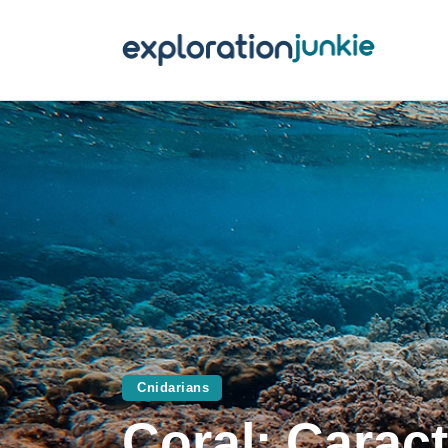
T
A
O
P
T
Cnidarians
Coral: Caract