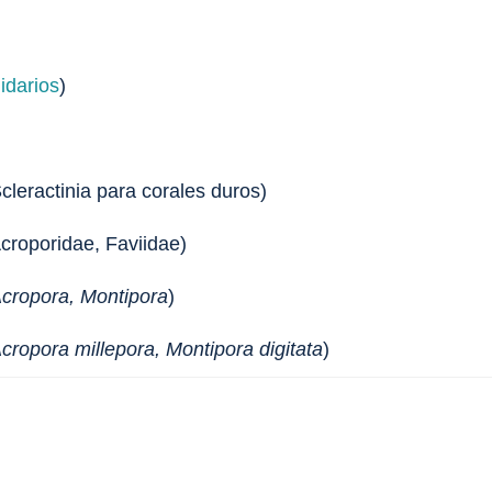
idarios
)
Scleractinia para corales duros)
 Acroporidae, Faviidae)
cropora, Montipora
)
cropora millepora, Montipora digitata
)