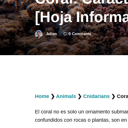
[Hoja Informa
Julien
0
Comments
Home
❯
Animals
❯
Cnidarians
❯
Cora
El coral no es solo un ornamento submar
confundidos con rocas o plantas, son en