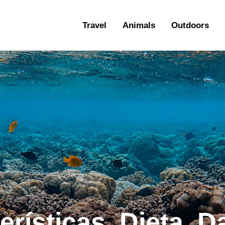
ravel
Travel
Animals
Outdoors
nimals
utdoors
hotography
ravel Blogging
erísticas, Dieta, 