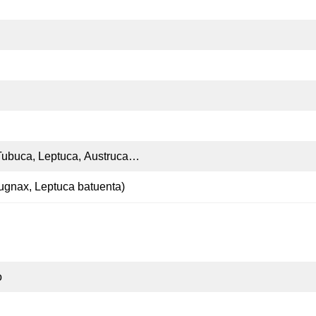
Tubuca
,
Leptuca
,
Austruca
…
ugnax
,
Leptuca batuenta
)
o