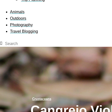
Animals
Outdoors
Photography
Travel Blogging
facebook
twitter
instagramm
youtube-
pinterest-
1
circled
Crustaceans
Cangrejo Viol