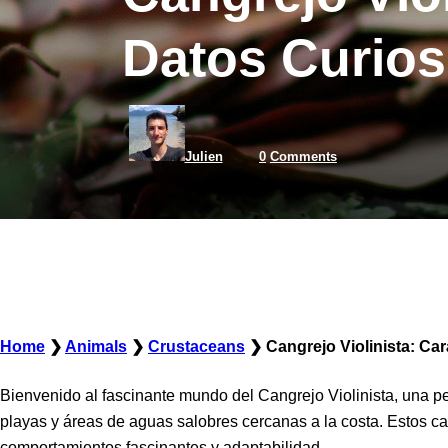
Datos Curios
Julien
0
Comments
Home
❯
Animals
❯
Crustaceans
❯
Cangrejo Violinista: Car
Bienvenido al fascinante mundo del Cangrejo Violinista, una p
playas y áreas de aguas salobres cercanas a la costa. Estos ca
comportamientos fascinantes y adaptabilidad.